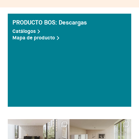
Despachos
Mesa de Reuniones
PRODUCTO BOS: Descargas
Sillas
Catálogos
Mapa de producto
Sofas
Mesas auxiliares
Librerias y Armarios
Showrooms
Diseñadores