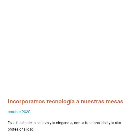
Despachos
Mesa de Reuniones
Sillas
Sofas
Mesas auxiliares
Librerias y Armarios
Showrooms
Incorporamos tecnología a nuestras mesas
Diseñadores
octubre 2020
Es la fusión de la belleza y la elegancia, con la funcionalidad y la alta
profesionalidad.