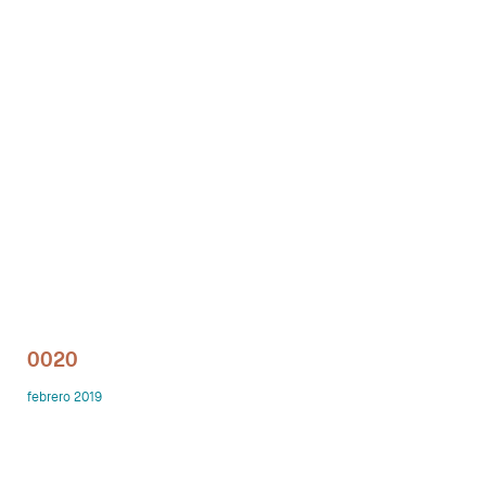
Despachos
Mesa de Reuniones
Sillas
Sofas
Mesas auxiliares
Librerias y Armarios
Showrooms
0020
Diseñadores
febrero 2019