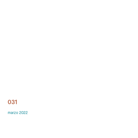
Despachos
Mesa de Reuniones
Sillas
Sofas
Mesas auxiliares
Librerias y Armarios
Showrooms
031
Diseñadores
marzo 2022