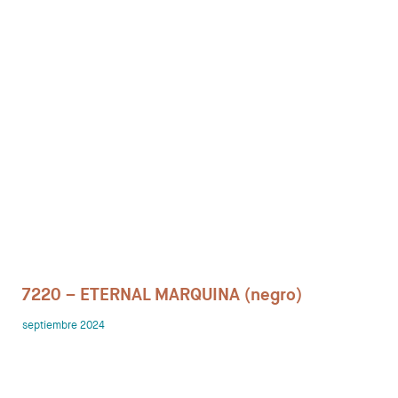
Despachos
Mesa de Reuniones
Sillas
Sofas
Mesas auxiliares
Librerias y Armarios
Showrooms
7220 – ETERNAL MARQUINA (negro)
Diseñadores
septiembre 2024