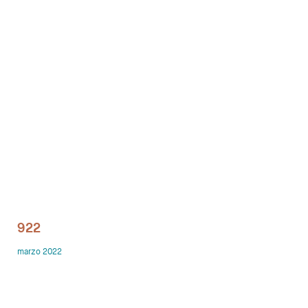
Despachos
Mesa de Reuniones
Sillas
Sofas
Mesas auxiliares
Librerias y Armarios
Showrooms
922
Diseñadores
marzo 2022