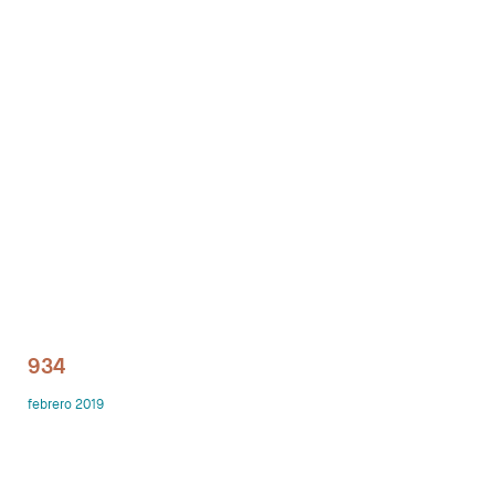
Despachos
Mesa de Reuniones
Sillas
Sofas
Mesas auxiliares
Librerias y Armarios
Showrooms
934
Diseñadores
febrero 2019