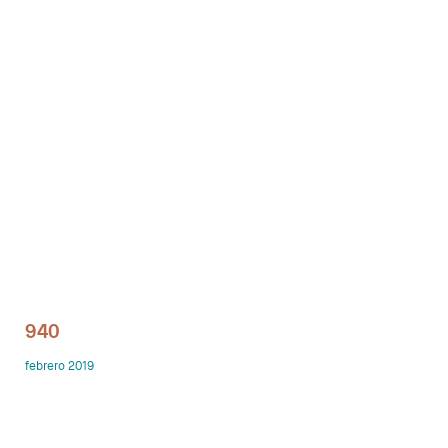
Despachos
Mesa de Reuniones
Sillas
Sofas
Mesas auxiliares
Librerias y Armarios
Showrooms
940
Diseñadores
febrero 2019