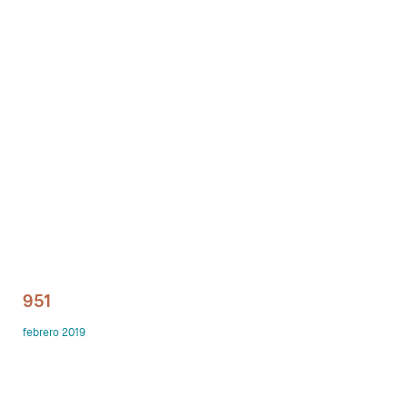
Despachos
Mesa de Reuniones
Sillas
Sofas
Mesas auxiliares
Librerias y Armarios
Showrooms
951
Diseñadores
febrero 2019