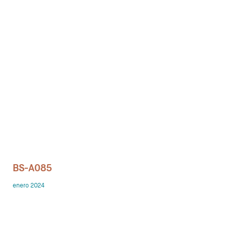
Despachos
Mesa de Reuniones
Sillas
Sofas
Mesas auxiliares
Librerias y Armarios
Showrooms
BS-A085
Diseñadores
enero 2024