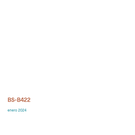
Despachos
Mesa de Reuniones
Sillas
Sofas
Mesas auxiliares
Librerias y Armarios
Showrooms
BS-B422
Diseñadores
enero 2024