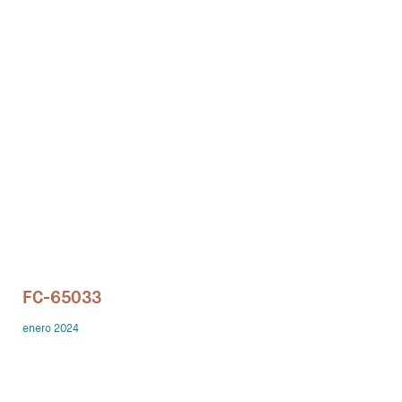
Despachos
Mesa de Reuniones
Sillas
Sofas
Mesas auxiliares
Librerias y Armarios
Showrooms
FC-65033
Diseñadores
enero 2024