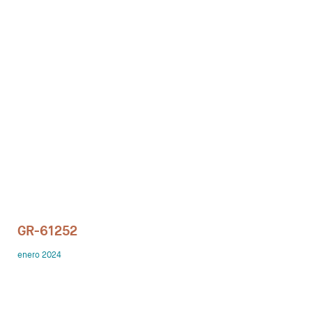
Despachos
Mesa de Reuniones
Sillas
Sofas
Mesas auxiliares
Librerias y Armarios
Showrooms
GR-61252
Diseñadores
enero 2024