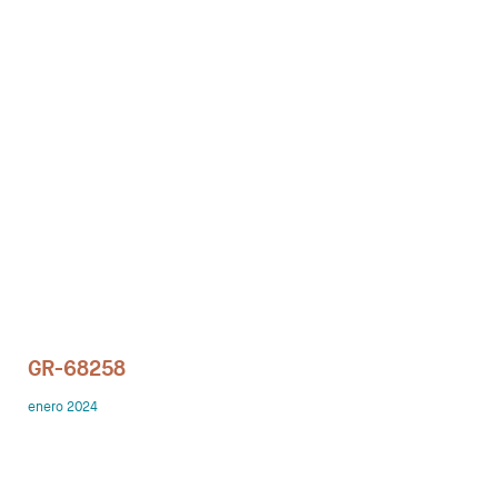
Despachos
Mesa de Reuniones
Sillas
Sofas
Mesas auxiliares
Librerias y Armarios
Showrooms
GR-68258
Diseñadores
enero 2024