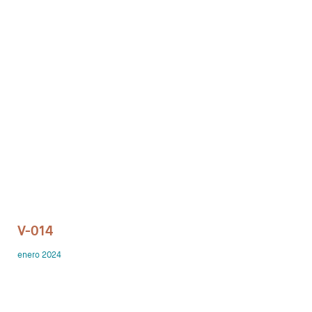
Despachos
Mesa de Reuniones
Sillas
Sofas
Mesas auxiliares
Librerias y Armarios
Showrooms
V-014
Diseñadores
enero 2024