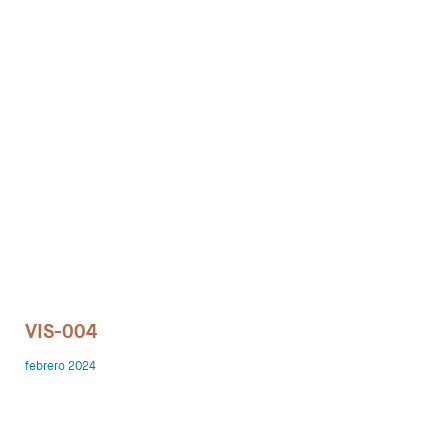
Despachos
Mesa de Reuniones
Sillas
Sofas
Mesas auxiliares
Librerias y Armarios
Showrooms
VIS-004
Diseñadores
febrero 2024