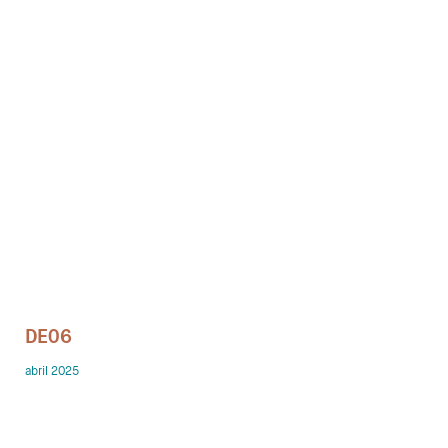
Despachos
Mesa de Reuniones
Sillas
Sofas
Mesas auxiliares
Librerias y Armarios
Showrooms
DE06
Diseñadores
abril 2025