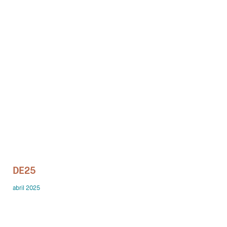
Despachos
Mesa de Reuniones
Sillas
Sofas
Mesas auxiliares
Librerias y Armarios
Showrooms
DE25
Diseñadores
abril 2025