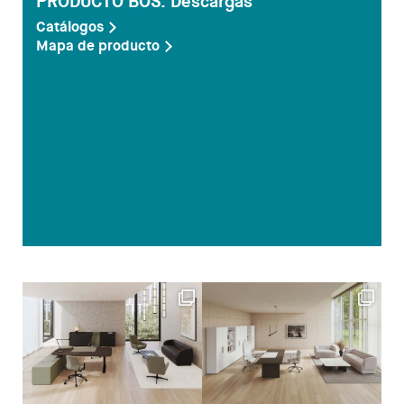
PRODUCTO BOS: Descargas
Catálogos
Mapa de producto
Despachos
Mesa de Reuniones
Sillas
Sofas
Mesas auxiliares
Librerias y Armarios