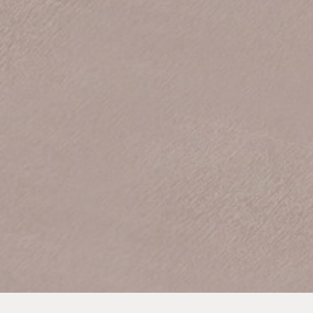
Despachos
Mesa de Reuniones
Sillas
Sofas
Mesas auxiliares
Librerias y Armarios
Showrooms