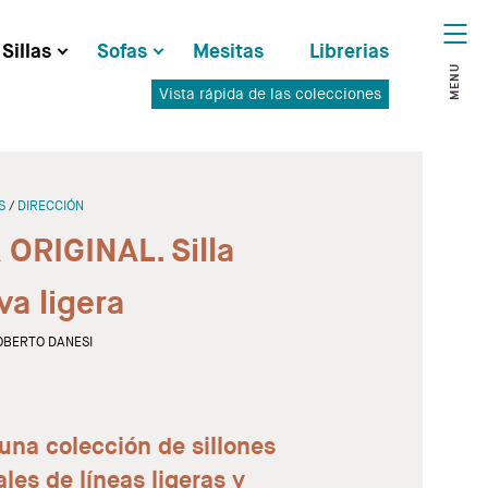
Sillas
Sofas
Mesitas
Librerias
MENU
Vista rápida de las colecciones
S
DIRECCIÓN
 ORIGINAL. Silla
va ligera
OBERTO DANESI
 una colección de sillones
les de líneas ligeras y