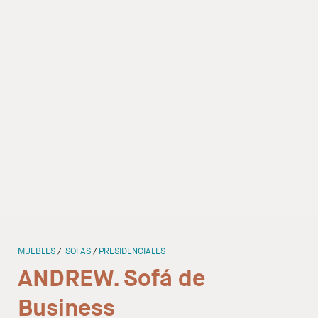
Despachos
Mesa de Reuniones
Sillas
Sofas
Mesas auxiliares
Librerias y Armarios
Showrooms
MUEBLES
SOFAS
PRESIDENCIALES
Diseñadores
ANDREW. Sofá de
Business