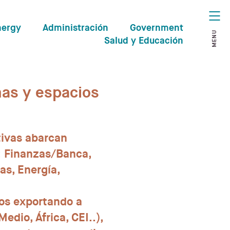
nergy
Administración
Government
MENU
Salud y Educación
nas y espacios
tivas abarcan
: Finanzas/Banca,
as, Energía,
os exportando a
dio, África, CEI..),