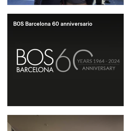
Mesa de Reuniones
Sillas
Sofas
BOS Barcelona 60 anniversario
Mesas auxiliares
Librerias y Armarios
Showrooms
Diseñadores