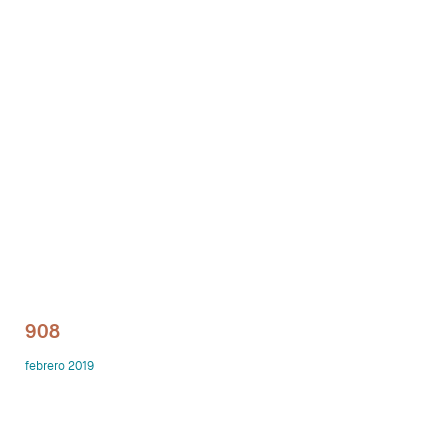
Despachos
Mesa de Reuniones
Sillas
Sofas
Mesas auxiliares
Librerias y Armarios
Showrooms
908
Diseñadores
febrero 2019