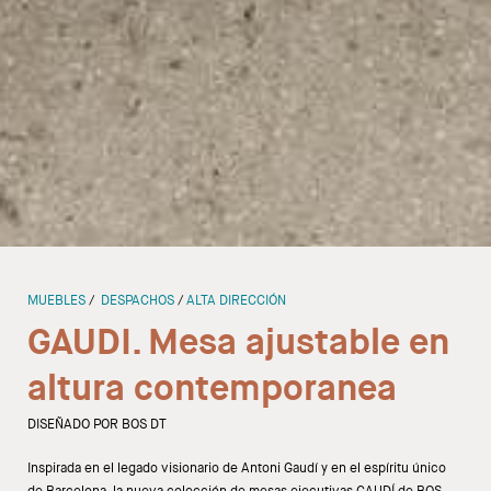
Sillas
Sofas
Mesas auxiliares
Librerias y Armarios
Showrooms
MUEBLES
DESPACHOS
ALTA DIRECCIÓN
Diseñadores
GAUDI. Mesa ajustable en
altura contemporanea
DISEÑADO POR BOS DT
Inspirada en el legado visionario de Antoni Gaudí y en el espíritu único
de Barcelona, la nueva colección de mesas ejecutivas GAUDÍ de BOS