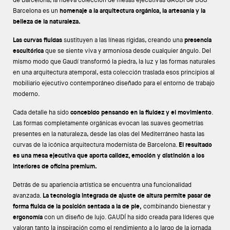
Barcelona es un
homenaje a la arquitectura orgánica, la artesanía y la
belleza de la naturaleza.
Las curvas fluidas
sustituyen a las líneas rígidas, creando una
presencia
escultórica
que se siente viva y armoniosa desde cualquier ángulo. Del
mismo modo que Gaudí transformó la piedra, la luz y las formas naturales
en una arquitectura atemporal, esta colección traslada esos principios al
mobiliario ejecutivo contemporáneo diseñado para el entorno de trabajo
moderno.
Cada detalle ha sido
concebido pensando en la fluidez y el movimiento
.
Las formas completamente orgánicas evocan las suaves geometrías
presentes en la naturaleza, desde las olas del Mediterráneo hasta las
curvas de la icónica arquitectura modernista de Barcelona.
El resultado
es una mesa ejecutiva que aporta calidez, emoción y distinción a los
interiores de oficina premium.
Detrás de su apariencia artística se encuentra una funcionalidad
avanzada.
La tecnología integrada de ajuste de altura permite pasar de
forma fluida de la posición sentada a la de pie,
combinando bienestar y
ergonomía
con un diseño de lujo. GAUDÍ ha sido creada para líderes que
valoran tanto la inspiración como el rendimiento a lo largo de la jornada