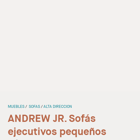
Despachos
Mesa de Reuniones
Sillas
Sofas
Mesas auxiliares
Librerias y Armarios
Showrooms
MUEBLES
SOFAS
ALTA DIRECCION
Diseñadores
ANDREW JR. Sofás
ejecutivos pequeños