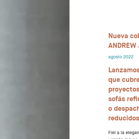
Nueva col
ANDREW 
agosto 2022
Lanzamos
que cubre
proyecto
sofás ref
o despach
reducidos
Fiel a la elega